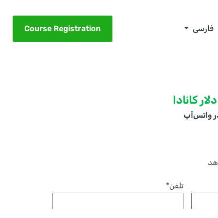
فارسی
Course Registration
 واتس‌آپ
هد
تلفن
*